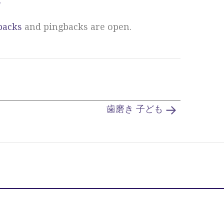
肌
backs
and pingbacks are open.
歯磨き 子ども