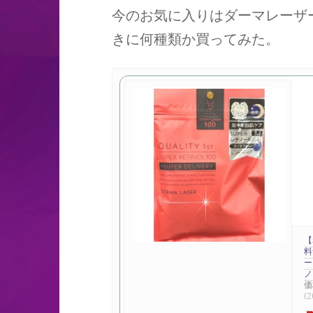
今のお気に入りはダーマレーザ
きに何種類か買ってみた。
【
料
ー
ノ
価
(2