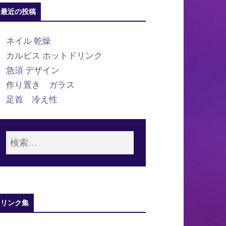
最近の投稿
ネイル 乾燥
カルピス ホットドリンク
急須 デザイン
作り置き ガラス
足首 冷え性
リンク集