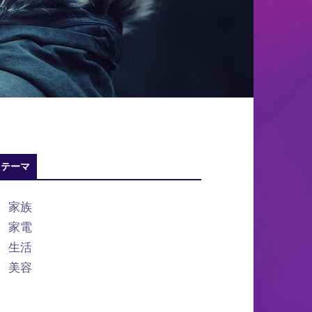
テーマ
家族
家電
生活
美容