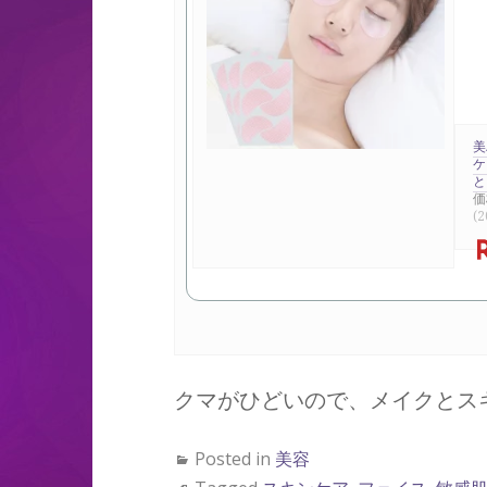
美
ケ
と
価
(2
クマがひどいので、メイクとス
Posted in
美容