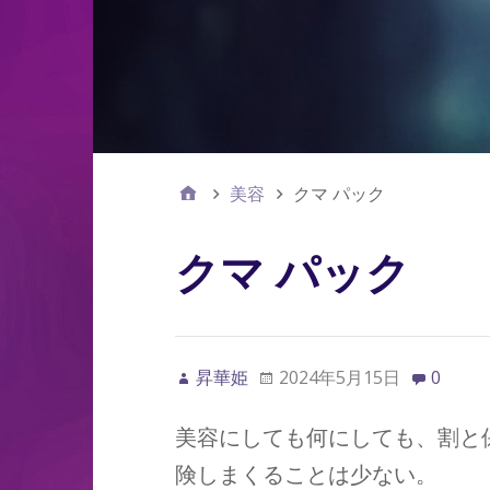
美容
クマ パック
クマ パック
昇華姫
2024年5月15日
0
美容にしても何にしても、割と
険しまくることは少ない。