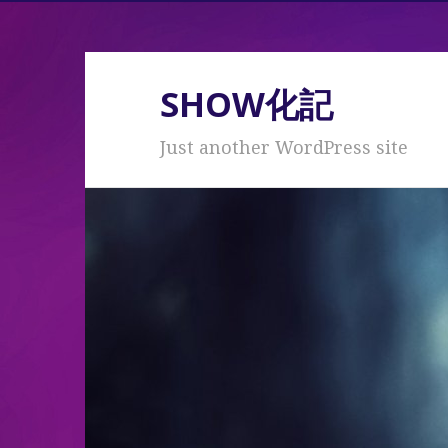
SHOW化記
Just another WordPress site