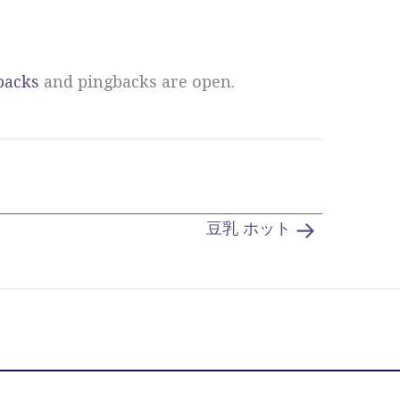
backs
and pingbacks are open.
豆乳 ホット