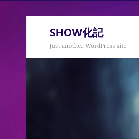
SHOW化記
Just another WordPress site