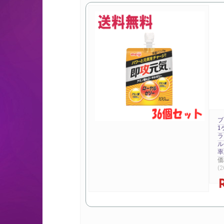
ブ
1
ラ
ル
率
価
(2