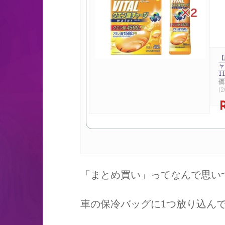
【
ャ
11
価
(2
「まとめ買い」ってなんで思い
車の保冷バッグに1つ放り込ん