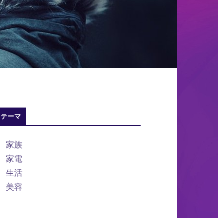
テーマ
家族
家電
生活
美容