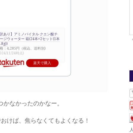
訳あり】アミノバイタル クエン酸チ
ージウォーター 箱(24本×2セット(1本
.8g))
格：4,285円（税込、送料別)
024/11/24時点)
楽天で購入
つかなかったのかなー。
でおけば、焦らなくてもよくなる！