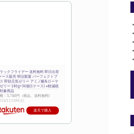
ラックフライデー 送料無料 即日出荷
ケース販売 明治製菓 パーフェクトプ
ス 即効元気ゼリー アミノ酸&ローヤ
ゼリー 180g×36個(1ケース) ※軽減税
対象商品
格：5,740円（税込、送料無料)
024/11/24時点)
楽天で購入