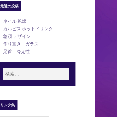
最近の投稿
ネイル 乾燥
カルピス ホットドリンク
急須 デザイン
作り置き ガラス
足首 冷え性
リンク集