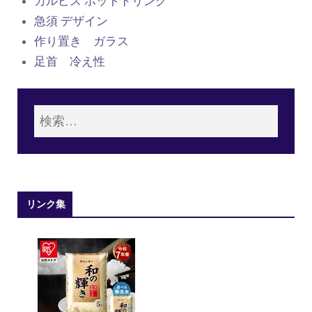
カルピス ホットドリンク
急須 デザイン
作り置き ガラス
足首 冷え性
リンク集