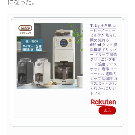
になった。
Toffy 全自動 コ
ーヒーメーカー
ミル付き 蒸らし
間欠 淹れる
650ml タンク 保
温機能 ドリッパ
ー ドリップ 掃除
クリーニングモ
ード 温度 アイス
ホット 珈琲 コー
ヒーミル 電動 5
カップ 冷珈琲 ガ
ラスポット おし
ゃれ かっこいい
トフィー
楽天
で購
入