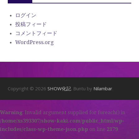
ログイン
投稿フィード
コメントフィード
WordPress.org
Copyright © 2026
SHOW化記
. Buntu by
Nilambar
.
Warning
: Invalid argument supplied for foreach() in
/home/xs393307/show-kaki.com/public_html/wp-
includes/class-wp-theme-json.php
on line
2179