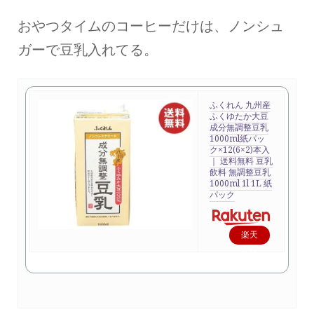
おやつタイムのコーヒーだけは、ノンシュ
ガーで豆乳入れてる。
ふくれん 九州産
ふくゆたか大豆
成分無調整豆乳
1000ml紙パッ
ク×12(6×2)本入
｜ 送料無料 豆乳
飲料 無調整豆乳
1000ml 1l 1L 紙
パック
楽天
で購
入