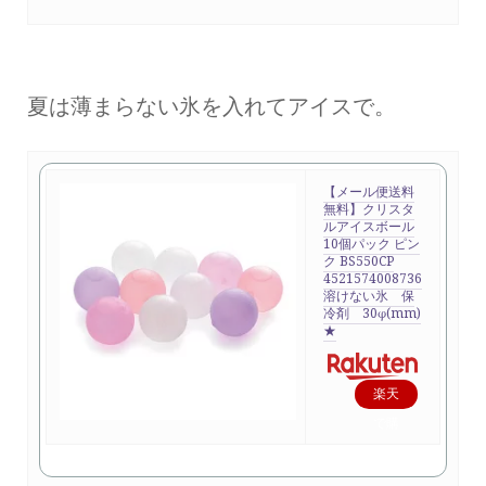
夏は薄まらない氷を入れてアイスで。
【メール便送料
無料】クリスタ
ルアイスボール
10個パック ピン
ク BS550CP
4521574008736
溶けない氷 保
冷剤 30φ(mm)
★
楽天
で購
入