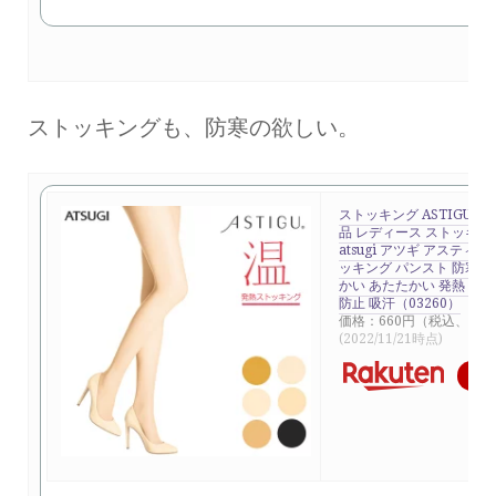
ストッキングも、防寒の欲しい。
ストッキング ASTIGU 温（
品 レディース ストッキン
atsugi アツギ アスティーグ 
ッキング パンスト 防寒 秋
かい あたたかい 発熱 つま
防止 吸汗（03260）
価格：660円（税込、送料
(2022/11/21時点)