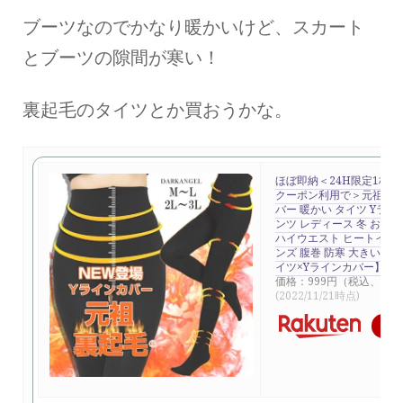
ブーツなのでかなり暖かいけど、スカート
とブーツの隙間が寒い！
裏起毛のタイツとか買おうかな。
ほぼ即納＜24H限定1枚3
クーポン利用で＞元祖 裏起
バー 暖かい タイツ Yライ
ンツ レディース 冬 お腹
ハイウエスト ヒートインナ
ンズ 腹巻 防寒 大きいサ
イツ×Yラインカバー】 元
価格：999円（税込、送料
(2022/11/21時点)