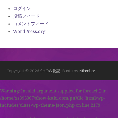
ログイン
投稿フィード
コメントフィード
WordPress.org
Copyright © 2026
SHOW化記
. Buntu by
Nilambar
.
Warning
: Invalid argument supplied for foreach() in
/home/xs393307/show-kaki.com/public_html/wp-
includes/class-wp-theme-json.php
on line
2179