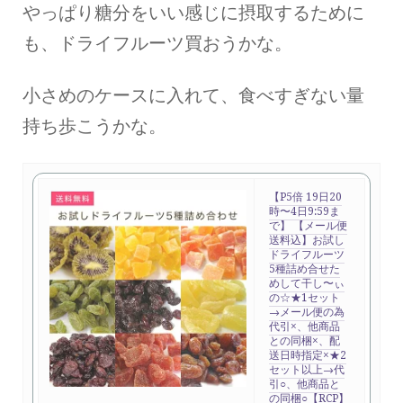
やっぱり糖分をいい感じに摂取するために
も、ドライフルーツ買おうかな。
小さめのケースに入れて、食べすぎない量
持ち歩こうかな。
【P5倍 19日20
時〜4日9:59ま
で】 【メール便
送料込】お試し
ドライフルーツ
5種詰め合せた
めして干し〜ぃ
の☆★1セット
→メール便の為
代引×、他商品
との同梱×、配
送日時指定×★2
セット以上→代
引○、他商品と
の同梱○【RCP】