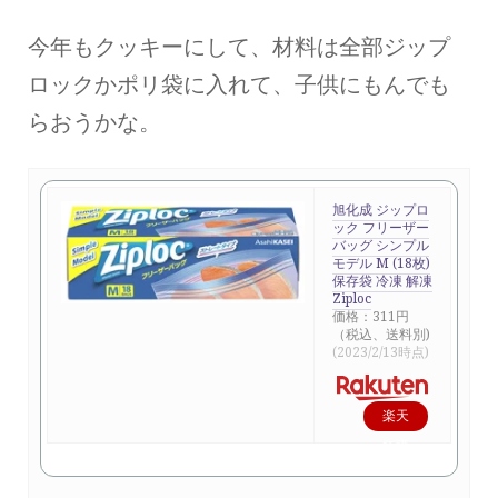
今年もクッキーにして、材料は全部ジップ
ロックかポリ袋に入れて、子供にもんでも
らおうかな。
旭化成 ジップロ
ック フリーザー
バッグ シンプル
モデル M (18枚)
保存袋 冷凍 解凍
Ziploc
価格：311円
（税込、送料別)
(2023/2/13時点)
楽天
で購
入