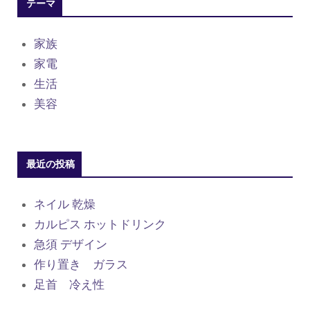
テーマ
家族
家電
生活
美容
最近の投稿
ネイル 乾燥
カルピス ホットドリンク
急須 デザイン
作り置き ガラス
足首 冷え性