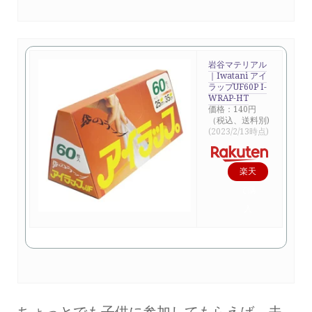
岩谷マテリアル
｜Iwatani アイ
ラップUF60P I-
WRAP-HT
価格：140円
（税込、送料別)
(2023/2/13時点)
楽天
で購
入