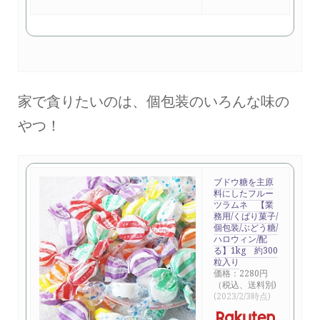
家で貪りたいのは、個包装のいろんな味の
やつ！
ブドウ糖を主原
料にしたフルー
ツラムネ 【業
務用/くばり菓子/
個包装/ぶどう糖/
ハロウィン/配
る】1kg 約300
粒入り
価格：2280円
（税込、送料別)
(2023/2/3時点)