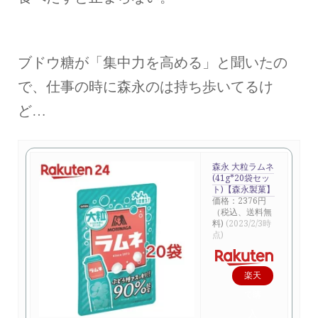
ブドウ糖が「集中力を高める」と聞いたの
で、仕事の時に森永のは持ち歩いてるけ
ど…
森永 大粒ラムネ
(41g*20袋セッ
ト)【森永製菓】
価格：2376円
（税込、送料無
料)
(2023/2/3時
点)
楽天
で購
入