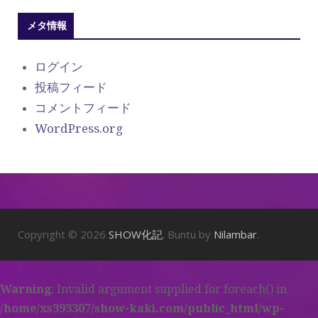
メタ情報
ログイン
投稿フィード
コメントフィード
WordPress.org
Copyright © 2026
SHOW化記
. Buntu by
Nilambar
.
Warning
: Invalid argument supplied for foreach() in
/home/xs393307/show-kaki.com/public_html/wp-