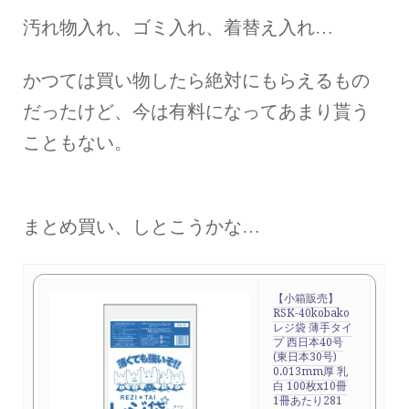
汚れ物入れ、ゴミ入れ、着替え入れ…
かつては買い物したら絶対にもらえるもの
だったけど、今は有料になってあまり貰う
こともない。
まとめ買い、しとこうかな…
【小箱販売】
RSK-40kobako
レジ袋 薄手タイ
プ 西日本40号
(東日本30号)
0.013mm厚 乳
白 100枚x10冊
1冊あたり281