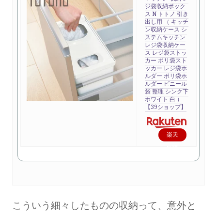
ジ袋収納ボック
ス N トトノ 引き
出し用 （ キッチ
ン収納ケース シ
ステムキッチン
レジ袋収納ケー
ス レジ袋ストッ
カー ポリ袋スト
ッカー レジ袋ホ
ルダー ポリ袋ホ
ルダー ビニール
袋 整理 シンク下
ホワイト 白 ）
【39ショップ】
楽天
で購
入
こういう細々したものの収納って、意外と