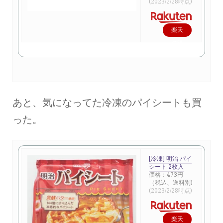
(2023/2/28時点)
楽天
で購
入
あと、気になってた冷凍のパイシートも買
った。
[冷凍] 明治 パイ
シート 2枚入
価格：473円
（税込、送料別)
(2023/2/28時点)
楽天