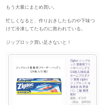
もう大量にまとめ買い。
忙しくなると、作りおきしたものや下味つ
けて冷凍してたものに救われている。
ジップロック買い足さないと！
Ziploc ジップロ
ック 業務用フリ
ーザーバッグ L
(24枚入)旭化成
ホームプロダク
ツ 業務 ziploc
ジップロック 冷
凍保存 肉 野菜
パン ご飯 整理
密封
価格：871円
（税込、送料別)