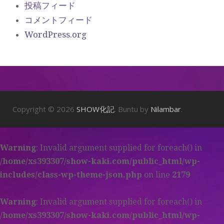
投稿フィード
コメントフィード
WordPress.org
Copyright © 2026
SHOW化記
. Buntu by
Nilambar
.
Warning
: Invalid argument supplied for foreach() in
/home/xs393307/show-kaki.com/public_html/wp-
includes/class-wp-theme-json.php
on line
2179
Warning
: Invalid argument supplied for foreach() in
/home/xs393307/show-kaki.com/public_html/wp-