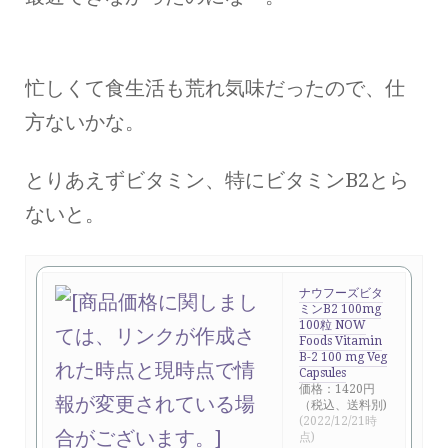
忙しくて食生活も荒れ気味だったので、仕
方ないかな。
とりあえずビタミン、特にビタミンB2とら
ないと。
ナウフーズビタ
ミンB2 100mg
100粒 NOW
Foods Vitamin
B-2 100 mg Veg
Capsules
価格：1420円
（税込、送料別)
(2022/12/21時
点)