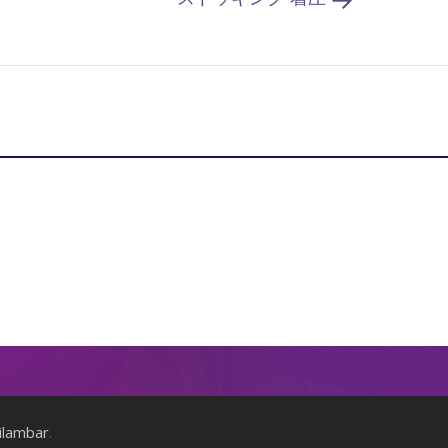
ilambar
.