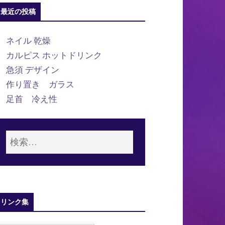
最近の投稿
ネイル 乾燥
カルピス ホットドリンク
急須 デザイン
作り置き ガラス
足首 冷え性
リンク集