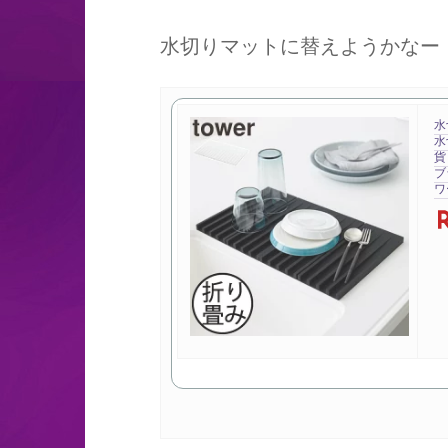
水切りマットに替えようかなー
水
水
貨
ブ
ワー