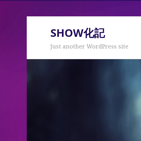
SHOW化記
Just another WordPress site