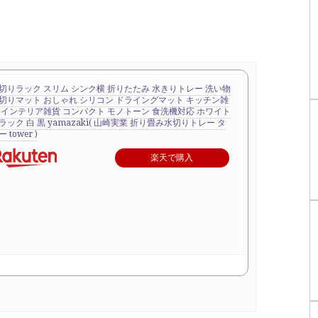
切りラック スリム シンク横 折りたたみ 水きりトレー 洗い物
切りマット おしゃれ シリコン ドライングマット キッチン雑
 インテリア雑貨 コンパクト モノトーン 食洗機対応 ホワイト
ラック 白 黒 yamazaki( 山崎実業 折り畳み水切りトレー タ
 tower )
楽天で購入