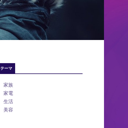
テーマ
家族
家電
生活
美容