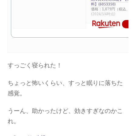
料】(6053350)
価格：1,079円（税込、送
(2024/5/4時点)
楽
すっごく寝られた！
ちょっと怖いくらい、すっと眠りに落ちた
感覚。
うーん、助かったけど、効きすぎなのかこ
れ。