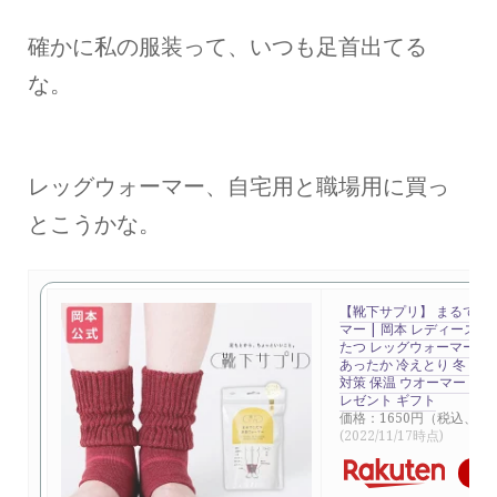
確かに私の服装って、いつも足首出てる
な。
レッグウォーマー、自宅用と職場用に買っ
とこうかな。
【靴下サプリ】 まるでこ
マー | 岡本 レディース 温
たつ レッグウォーマー 
あったか 冷えとり 冬 暖か
対策 保温 ウオーマー 足首
レゼント ギフト
価格：1650円（税込、送
(2022/11/17時点)