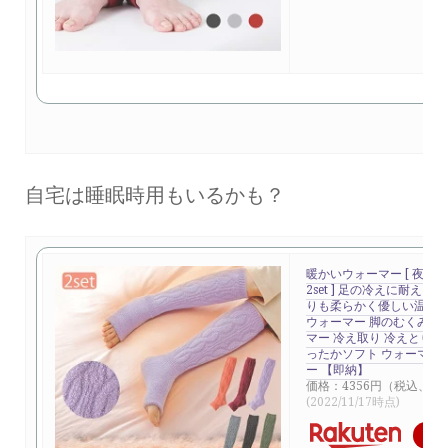
自宅は睡眠時用もいるかも？
暖かいウォーマー [ 夜用
2set ] 足の冷えに耐えら
りも柔らかく優しい温め
ウォーマー 脚のむくみ対
マー 冷え取り 冷えとり 裏
ったかソフト ウォーマー
ー 【即納】
価格：4356円（税込、送
(2022/11/17時点)