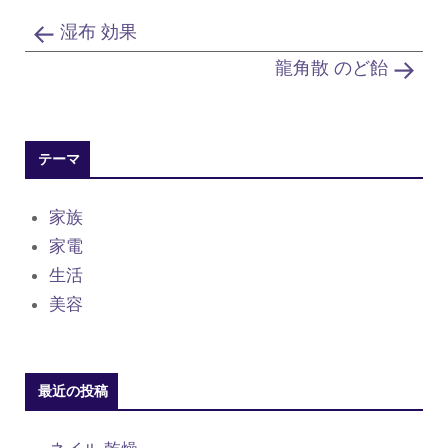
湿布 効果
龍角散 のど飴
テーマ
家族
家電
生活
美容
最近の投稿