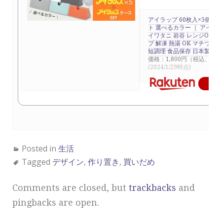
アイラップ 60枚入×5個 
ト 選べるカラー ｜ アイ
イワタニ 岩谷 レンジOK 
プ 解凍 熱湯 OK マチつき
短調理 食品保存 日本製
価格：1,800円（税込、送料
(2024/1/29時点)
楽
Posted in
生活
Tagged
デザイン
,
作り置き
,
買いだめ
Comments are closed, but
trackbacks
and
pingbacks are open.