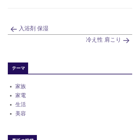
入浴剤 保湿
冷え性 肩こり
テーマ
家族
家電
生活
美容