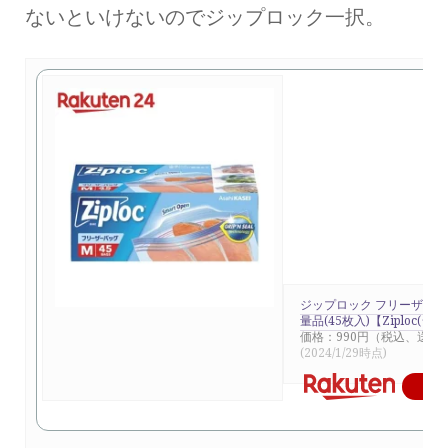
ないといけないのでジップロック一択。
ジップロック フリーザーバ
量品(45枚入)【Ziploc(
価格：990円（税込、送料別
(2024/1/29時点)
楽