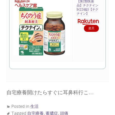
【第2類医薬
品】チクナイン
b(224錠)【チク
ナイン】
楽天
で購
入
自宅療養開けたらすぐに耳鼻科行こ…
Posted in
生活
Tagged
自宅療養
,
蓄膿症
,
頭痛