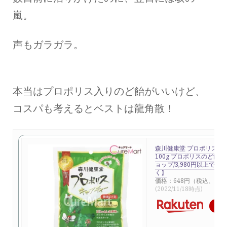
嵐。
声もガラガラ。
本当はプロポリス入りのど飴がいいけど、
コスパも考えるとベストは龍角散！
森川健康堂 プロポリスキ
100g プロポリスのど飴 
ョップ/3,980円以上で送
く】
価格：648円（税込、送料
(2022/11/18時点)