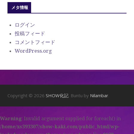
メタ情報
ログイン
投稿フィード
コメントフィード
WordPress.org
Copyright © 2026
SHOW化記
. Buntu by
Nilambar
.
Warning
: Invalid argument supplied for foreach() in
/home/xs393307/show-kaki.com/public_html/wp-