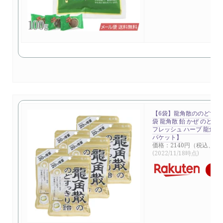
【6袋】龍角散ののどすっき
袋 龍角散 飴 かぜ のど い
フレッシュ ハーブ 龍角散 
パケット】
価格：2140円（税込、送
(2022/11/18時点)