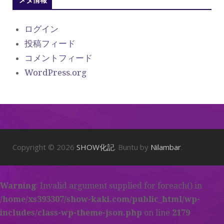
ログイン
投稿フィード
コメントフィード
WordPress.org
Copyright © 2026
SHOW化記
. Buntu by
Nilambar
.
Warning
: Invalid argument supplied for foreach() in
/home/xs393307/show-kaki.com/public_html/wp-
includes/class-wp-theme-json.php
on line
2179