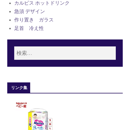
カルピス ホットドリンク
急須 デザイン
作り置き ガラス
足首 冷え性
リンク集