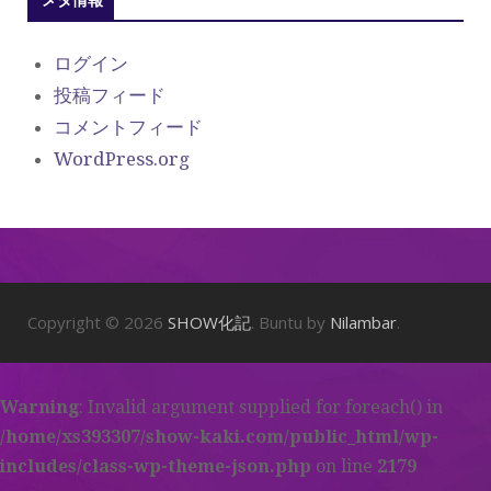
ログイン
投稿フィード
コメントフィード
WordPress.org
Copyright © 2026
SHOW化記
. Buntu by
Nilambar
.
Warning
: Invalid argument supplied for foreach() in
/home/xs393307/show-kaki.com/public_html/wp-
includes/class-wp-theme-json.php
on line
2179