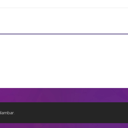
ilambar
.