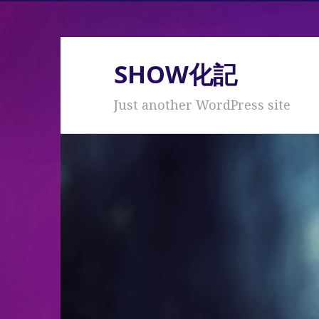
SHOW化記
Just another WordPress site