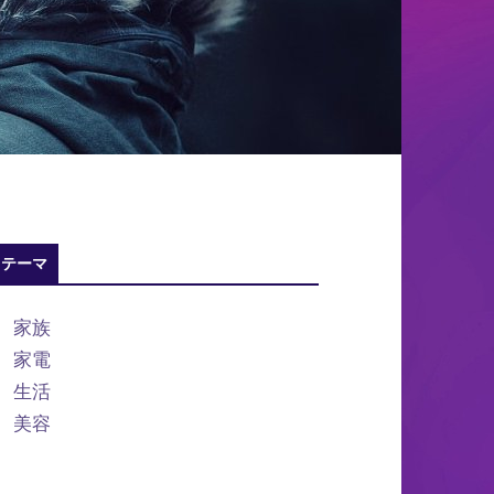
テーマ
家族
家電
生活
美容