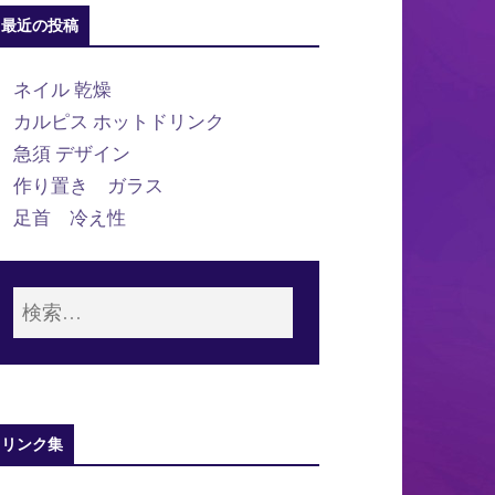
最近の投稿
ネイル 乾燥
カルピス ホットドリンク
急須 デザイン
作り置き ガラス
足首 冷え性
リンク集