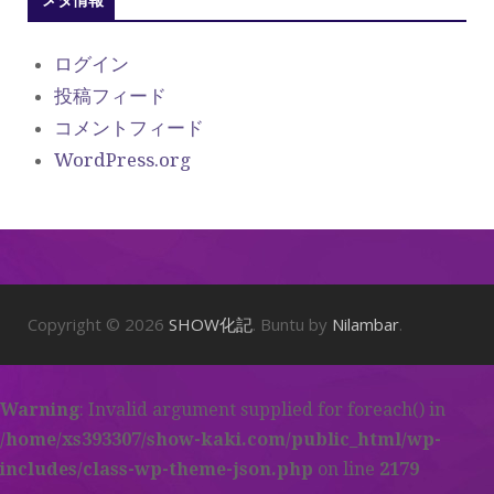
ログイン
投稿フィード
コメントフィード
WordPress.org
Copyright © 2026
SHOW化記
. Buntu by
Nilambar
.
Warning
: Invalid argument supplied for foreach() in
/home/xs393307/show-kaki.com/public_html/wp-
includes/class-wp-theme-json.php
on line
2179