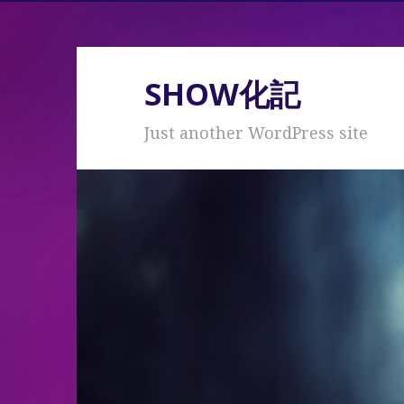
SHOW化記
Just another WordPress site