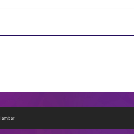
ilambar
.