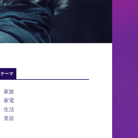
テーマ
家族
家電
生活
美容