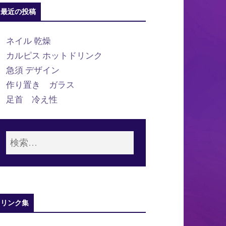
最近の投稿
ネイル 乾燥
カルピス ホットドリンク
急須 デザイン
作り置き ガラス
足首 冷え性
リンク集