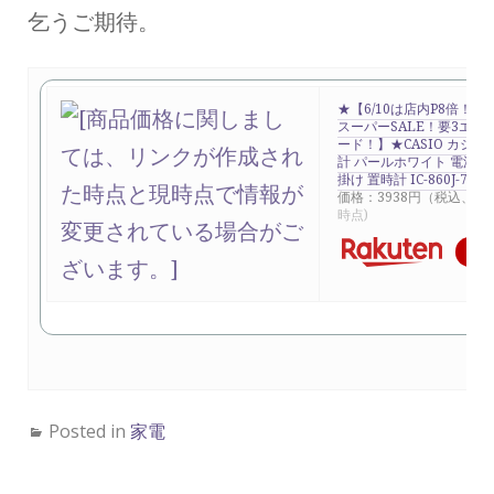
乞うご期待。
★【6/10は店内P8倍！最
スーパーSALE！要3エン
ード！】★CASIO カシオ
計 パールホワイト 電波時
掛け 置時計 IC-860J-7J
価格：3938円（税込、送
時点)
Posted in
家電